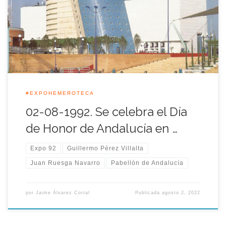
Autonomía anfitriona se vistió de gala y celebró su fiesta con
un amplio repertorio de espectáculos. El folklore regional
estuvo representado por todas las provincias andaluzas.
Durante […]
#EXPOHEMEROTECA
02-08-1992. Se celebra el Día
de Honor de Andalucía en …
Expo 92
Guillermo Pérez Villalta
Juan Ruesga Navarro
Pabellón de Andalucía
por
Jaime Álvarez Corral
Publicada
agosto 2, 2022