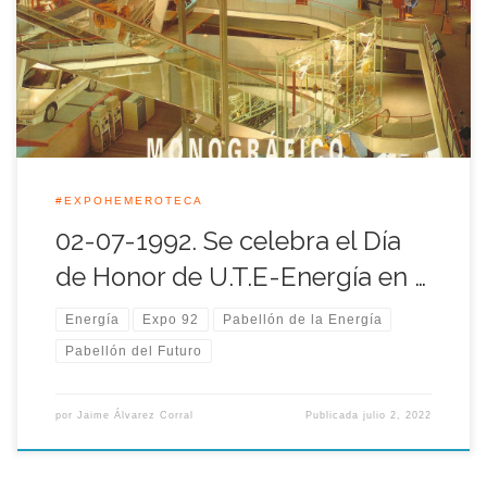
ubicado en la Plaza del Futuro, donde también se localizaban
los pabellones del Universo, las Telecomunicaciones y el
Medio Ambiente. Este pabellón temático había sido
construido por la […]
#EXPOHEMEROTECA
02-07-1992. Se celebra el Día
de Honor de U.T.E-Energía en …
Energía
Expo 92
Pabellón de la Energía
Pabellón del Futuro
por
Jaime Álvarez Corral
Publicada
julio 2, 2022