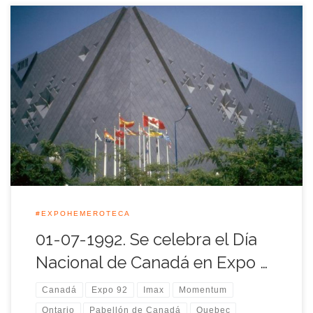
Los canadienses ya eran expertos en lo que a Exposiciones
Universales se refiere, como demostraron en Montreal en 1967
y en Vancouver 1986, antes de la Exposición Universal de
Sevilla 1992. En Sevilla presentaron la más avanzada
tecnología de exhibición de la época. Bing Thom, arquitecto
de Vancouver, había diseñado […]
#EXPOHEMEROTECA
01-07-1992. Se celebra el Día
Nacional de Canadá en Expo …
Canadá
Expo 92
Imax
Momentum
Ontario
Pabellón de Canadá
Quebec