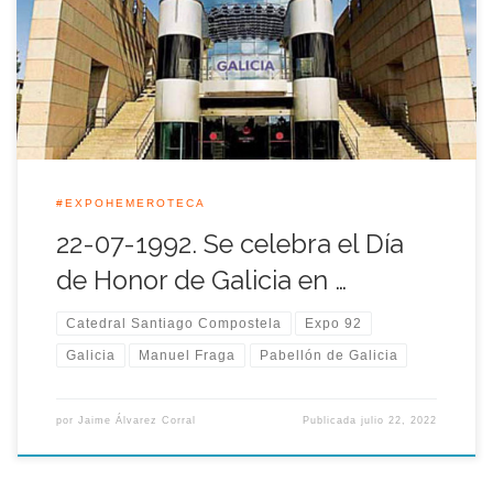
protocolarios y culturales presididos por el presidente de la
Xunta de Galicia, Manuel Fraga Iribarne. Entre las actividades
de conmemoración de este día de honor, Galicia hizo entrega
a […]
#EXPOHEMEROTECA
22-07-1992. Se celebra el Día
de Honor de Galicia en …
Catedral Santiago Compostela
Expo 92
Galicia
Manuel Fraga
Pabellón de Galicia
por
Jaime Álvarez Corral
Publicada
julio 22, 2022