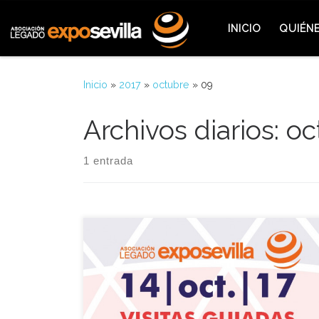
Saltar al contenido
INICIO
QUIÉN
Inicio
»
2017
»
octubre
»
09
Archivos diarios:
oc
1 entrada
Desde la Asociación Legado Expo queremos
invitarte a las ya tradicionales visitas guiadas por el
legado de la Exposición Universal de 1992, con el
motivo de los 25 años de la clausura de la muestra
que llevaremos a cabo el próximo sábado 14 de