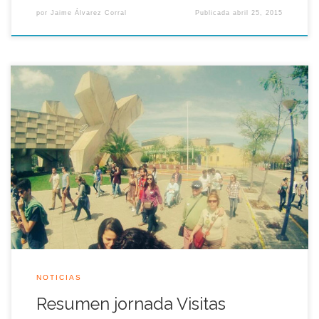
por
Jaime Álvarez Corral
Publicada
abril 25, 2015
Con motivo del 23 aniversario de la inauguración de la
Exposición Universal de Sevilla en el mes de Abril 1992,
Legado Expo volvió a recorrer el recinto de la Cartuja con
muchos visitantes que se interesaron por descubrir en una ruta
de 2 horas de duración el legado y patrimonio […]
NOTICIAS
Resumen jornada Visitas