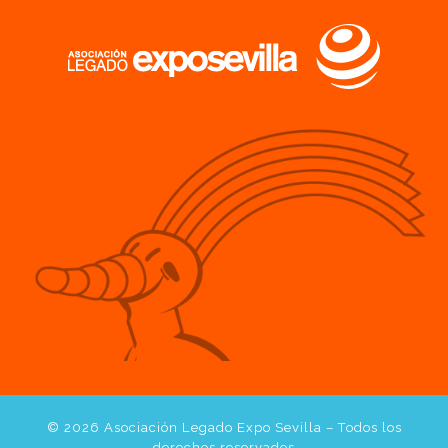
© 2026
Asociación Legado Expo Sevilla
– Todos los
derechos reservados