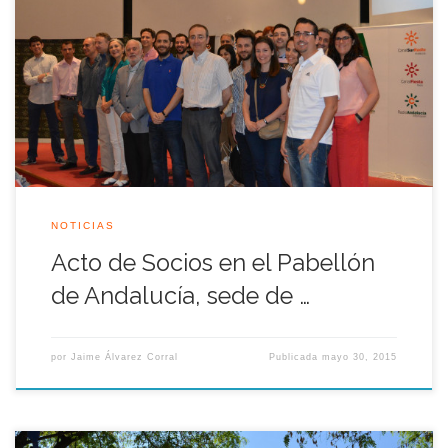
Este pasado viernes 29 de Mayo, los socios de Legado Expo
han celebrado uno de sus actos en el Pabellón de Andalucía
sede de la RTVA, en la Isla de la Cartuja, con motivo del
reestreno de la película <<Momentum>> y el homenaje
realizado a nuestro reciente socio de honor, […]
NOTICIAS
Acto de Socios en el Pabellón
de Andalucía, sede de …
por
Jaime Álvarez Corral
Publicada
mayo 30, 2015