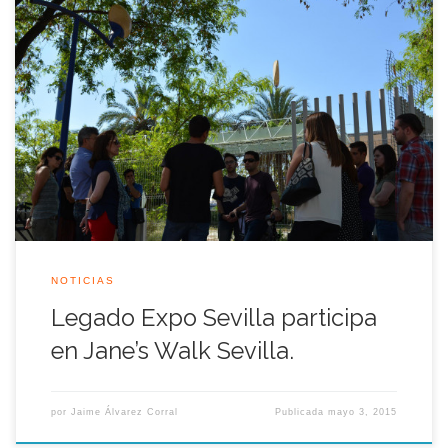
En la mañana del sábado 2 de Mayo, Legado Expo Sevilla ha
participado en la segunda edición de la Jane’s Walk Sevilla,
una iniciativa no partidista que se esfuerza por abrir sus
paseos a una amplia gama de voces y diferentes ideas que
enriquezcan los debates sobre la ciudad, los […]
NOTICIAS
Legado Expo Sevilla participa
en Jane’s Walk Sevilla.
por
Jaime Álvarez Corral
Publicada
mayo 3, 2015