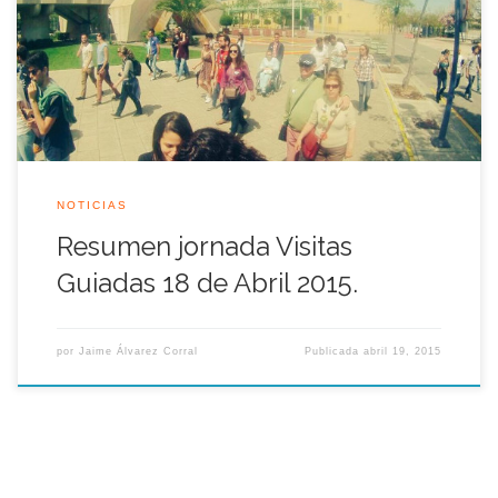
Legado Expo volvió a recorrer el recinto de la Cartuja con
muchos visitantes que se interesaron por descubrir en una ruta
de 2 horas de duración el legado y patrimonio […]
NOTICIAS
Resumen jornada Visitas
Guiadas 18 de Abril 2015.
por
Jaime Álvarez Corral
Publicada
abril 19, 2015