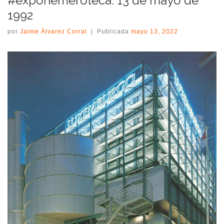
#expohemeroteca: 13 de mayo de
1992
por
Jaime Álvarez Corral
|
Publicada
mayo 13, 2022