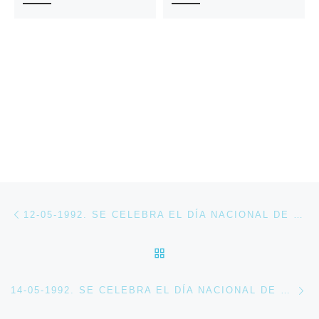
Navegación de entradas
Entrada anterior
12-05-1992. SE CELEBRA EL DÍA NACIONAL DE RUSIA EN LA EXPOSICIÓN UNIVERSAL DE SEVILLA
VOLVER A LA LISTA DE 
En
14-05-1992. SE CELEBRA EL DÍA NACIONAL DE BÉLGICA EN EXPO 92