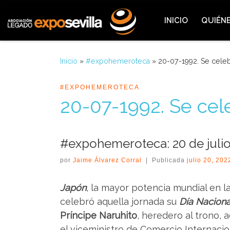
Saltar al contenido
INICIO
QUIÉN
Inicio
»
#expohemeroteca
»
20-07-1992. Se celeb
#EXPOHEMEROTECA
20-07-1992. Se cel
#expohemeroteca: 20 de julio
por
Jaime Álvarez Corral
|
Publicada
julio 20, 202
Japón
, la mayor potencia mundial en l
celebró aquella jornada su
Día Naciona
Príncipe Naruhito
, heredero al trono,
el viceministro de Comercio Internacio