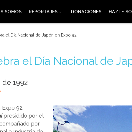
ES SOMOS
REPORTAJES
DONACIONES
HAZTE SO
ra el Día Nacional de Japón en Expo 92
ebra el Día Nacional de J
 de 1992
2
a Expo 92,
l
presidido por el
 acompañado por
nal e Industria de