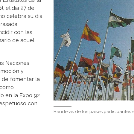
o)
, el día 27 de
o celebra su día
trasada
cidir con las
nario de aquel
as Naciones
omoción y
 de fomentar la
; como
io en la Expo 92
 respetuoso con
Banderas de los países participantes 