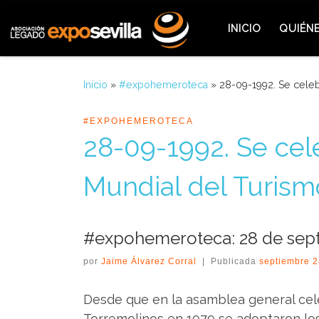
Saltar al contenido
INICIO
QUIÉN
Inicio
»
#expohemeroteca
»
28-09-1992. Se celeb
#EXPOHEMEROTECA
28-09-1992. Se cel
Mundial del Turism
#expohemeroteca: 28 de sep
por
Jaime Álvarez Corral
|
Publicada
septiembre 2
Desde que en la asamblea general ce
Torremolinos en 1979 se adoptaron los