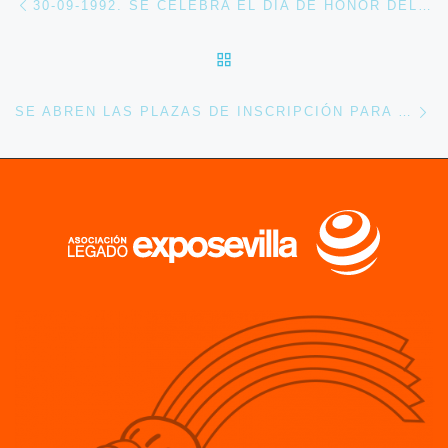
30-09-1992. SE CELEBRA EL DÍA DE HONOR DEL CERN EN EXPO 92
VOLVER A LA LISTA DE 
En
SE ABREN LAS PLAZAS DE INSCRIPCIÓN PARA LAS VISITAS GUIADAS DEL 08 DE OCTUBRE 2022