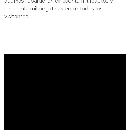
además repartieron cincuenta mil folletos y
cincuenta mil pegatinas entre todos los
visitantes.