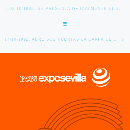
Navegación de entradas
Entrada anterior
03-10-1989. SE PRESENTA OFICIALMENTE EL JARDÍN DEL GUADALQUIVIR
VOLVER A LA LISTA DE 
En
17-10-1992. ABRE SUS PUERTAS LA CARPA DE VENTA DE PRODUCTOS DE EXPO 92 EN EXPOCASIÓN