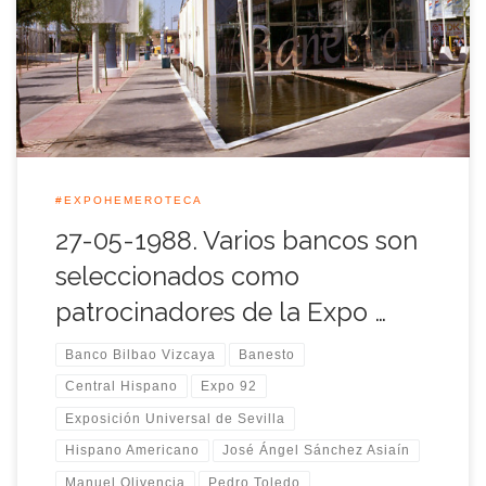
últimos conjuntamente) fueron seleccionadas por la Expo’92
como patrocinadores de la muestra universal el 27 de Mayo
de 1988. El comisario general, Manuel Olivencia, transmitió la
decisión a los presidentes de […]
#EXPOHEMEROTECA
27-05-1988. Varios bancos son
seleccionados como
patrocinadores de la Expo …
Banco Bilbao Vizcaya
Banesto
Central Hispano
Expo 92
Exposición Universal de Sevilla
Hispano Americano
José Ángel Sánchez Asiaín
Manuel Olivencia
Pedro Toledo