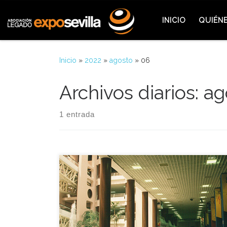
Saltar al contenido
INICIO
QUIÉN
Inicio
»
2022
»
agosto
»
06
Archivos diarios:
ag
1 entrada
Aquella jornada se celebró el Día Nacional de
Bolivia en el recinto de la Isla de la Cartuja. Los
actos contaron con la presencia del vicepresidente
de la Republica, Luis Ossio Sanjinés. Los
contenidos expositivos del pabellón de Bolivia