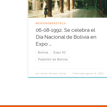
giraron en torno al pasado milenario, la época
colonial y el […]
#EXPOHEMEROTECA
06-08-1992. Se celebra el
Día Nacional de Bolivia en
Expo …
Bolivia
Expo 92
Pabellón de Bolivia
por
Jaime Álvarez Corral
Publicada
agosto 6, 2022